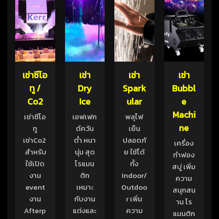
เช่าซีโอ
เช่า
เช่า
เช่า
ทู /
Dry
Spark
Bubbl
Co2
Ice
ular
e
Machi
เช่าซีโอ
เอฟเฟก
พลุไฟ
ne
ทู
ต์ควัน
เย็น
เช่าCo2
ต่ำ หนา
ปลอดภั
เครื่อง
สำหรับ
นุ่ม สุด
ย ใช้ได้
ทำฟอง
ใช้เปิด
โรแมน
ทั้ง
สบู่ เพิ่ม
งาน
ติก
Indoor/
ความ
event
เหมาะ
Outdoo
สนุกสน
งาน
กับงาน
r เพิ่ม
าน โร
Afterp
แต่งและ
ความ
แมนติก