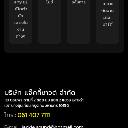
arty Dj
โชว์
อลังการ
เหมาะ
เปิดตัว
กับงาน
นัก
แต่ง-
แสดงใน
ปาร์ตี้
งาน
ต่างๆ
บริษัท แจ๊คกี้ซาวด์ จำกัด
119 ซอยพระรามที่ 2 ซอย 69 แยก 2 แขวง แสมดำ
เขต บางขุนเทียน กรุงเทพมหานคร 10150
โทร :
061 407 7111
E-mail :
jackie.sound@hotmail.com