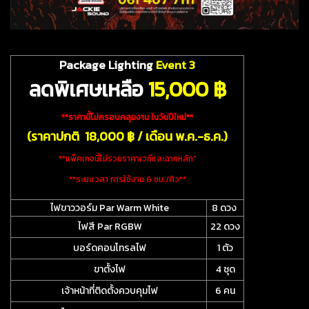
Package Lighting
Event 3
ลดพิเศษเหลือ
15
,000 ฿
**ราคานี้ไม่ครอบคลุมงาน ในวันปีใหม่**
(ราคาปกติ 18,000 ฿ / เดือน พ.ค.-ธ.ค.)
**แพ็คเกจนี้ไม่รวมราคาเวทีและฉากหลัก"
**ระยะเวลา การใช้งาน 6 ชม./คิว**
ไฟขาววอร์ม Par Warm White
8 ดวง
ไฟสี Par RGBW
22 ดวง
บอร์ดคอนโทรลไฟ
1 ตัว
ขาตั้งไฟ
4 ชุด
เจ้าหน้าที่ติดตั้งควบคุมไฟ
6 คน