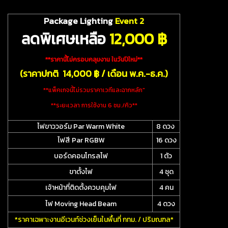
Package Lighting
Event 2
ลดพิเศษเหลือ
12
,000 ฿
**ราคานี้ไม่ครอบคลุมงาน ในวันปีใหม่**
(ราคาปกติ 14,000 ฿ / เดือน พ.ค.-ธ.ค.)
**แพ็คเกจนี้ไม่รวมราคาเวทีและฉากหลัก"
**ระยะเวลา การใช้งาน 6 ชม./คิว**
ไฟขาววอร์ม Par Warm White
8 ดวง
ไฟสี Par RGBW
16 ดวง
บอร์ดคอนโทรลไฟ
1 ตัว
ขาตั้งไฟ
4 ชุด
เจ้าหน้าที่ติดตั้งควบคุมไฟ
4 คน
ไฟ Moving Head Beam
4 ดวง
*ราคาเฉพาะงานอีเวนท์ช่วงเย็นในพื้นที่ กทม. / ปริมณฑล*