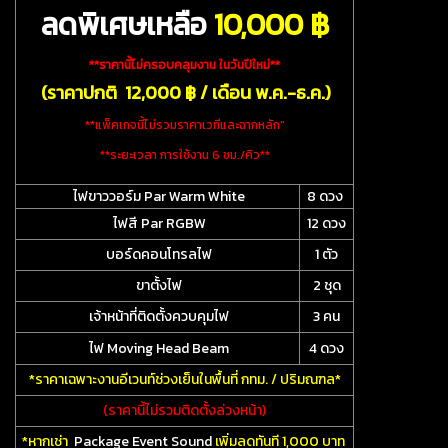
ลดพิเศษเหลือ
10
,000 ฿
**ราคานี้ไม่ครอบคลุมงาน ในวันปีใหม่**
(ราคาปกติ 12,000 ฿ / เดือน พ.ค.-ธ.ค.)
**แพ็คเกจนี้ไม่รวมราคาเวทีและฉากหลัก"
**ระยะเวลา การใช้งาน 6 ชม./คิว**
ไฟขาววอร์ม Par Warm White
8 ดวง
ไฟสี Par RGBW
12 ดวง
บอร์ดคอนโทรลไฟ
1 ตัว
ขาตั้งไฟ
2 ชุด
เจ้าหน้าที่ติดตั้งควบคุมไฟ
3 คน
ไฟ Moving Head Beam
4 ดวง
*ราคาเฉพาะงานอีเวนท์ช่วงเย็นในพื้นที่ กทม. / ปริมณฑล*
(ราคานี้ไม่รวมติดตั้งล่วงหน้า)
*หากเช่า
Package Event Sound
เพิ่มลดทันที 1,000 บาท