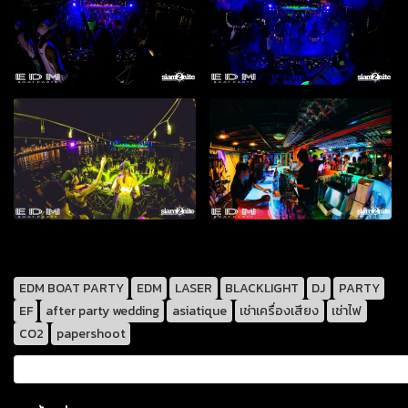
EDM BOAT PARTY
EDM
LASER
BLACKLIGHT
DJ
PARTY
EF
after party wedding
asiatique
เช่าเครื่องเสียง
เช่าไฟ
CO2
papershoot