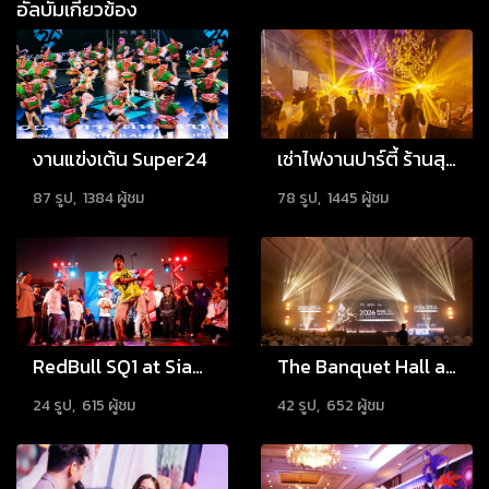
อัลบั้มเกี่ยวข้อง
งานแข่งเต้น Super24
เช่าไฟงานปาร์ตี้ ร้านสุริยันจันทรา
87 รูป, 1384 ผู้ชม
78 รูป, 1445 ผู้ชม
RedBull SQ1 at Siam Square One
The Banquet Hall at Nathong 2026
24 รูป, 615 ผู้ชม
42 รูป, 652 ผู้ชม