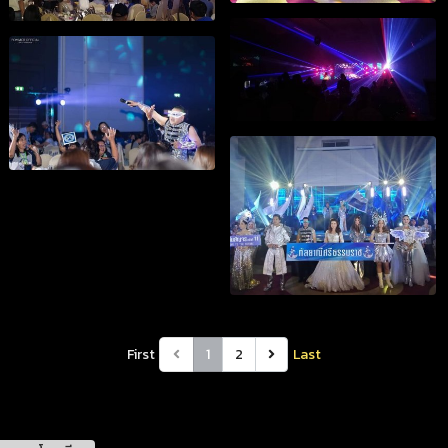
First
1
2
Last