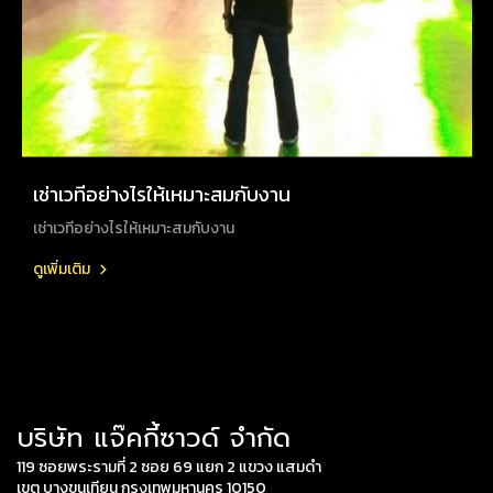
เช่าเวทีอย่างไรให้เหมาะสมกับงาน
เช่าเวทีอย่างไรให้เหมาะสมกับงาน
ดูเพิ่มเติม
บริษัท แจ๊คกี้ซาวด์ จำกัด
119 ซอยพระรามที่ 2 ซอย 69 แยก 2 แขวง แสมดำ
เขต บางขุนเทียน กรุงเทพมหานคร 10150